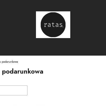
ta podarunkowa
a podarunkowa
duktów