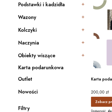
Podstawki i kadzidła
Kategoria - Podstawki i kadzidła
Wazony
Kategoria - Wazony
Kolczyki
Kategoria - Kolczyki
Naczynia
Kategoria - Naczynia
Obiekty wiszące
Kategoria - Obiekty wiszące
Karta podarunkowa
Kategoria - Karta podarunkowa
Outlet
Karta pod
Kategoria - Outlet
Nowości
Cena
200,00 zł
Zobacz p
Filtry
Dostępność:
do