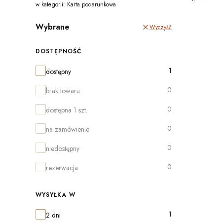
w kategorii: Karta podarunkowa
Wybrane
Wyczyść
DOSTĘPNOŚĆ
Dostępność
1
dostępny
0
brak towaru
0
dostępna 1 szt.
0
na zamówienie
0
niedostępny
0
rezerwacja
WYSYŁKA W
Wysyłka w
1
2 dni