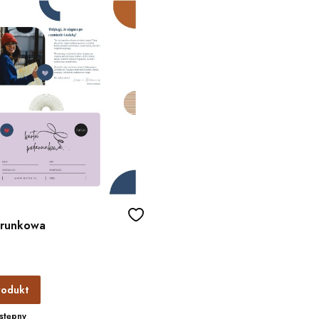
arunkowa
rodukt
stępny