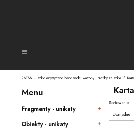
Sklep
RATAS — szkło artystyczne handmade, wazony i rzeźby ze szkła.
Kar
Kart
Menu
Lista pro
Sortowanie:
Fragmenty - unikaty
Kategoria - Fragmenty - unikaty
Domyślne
Obiekty - unikaty
Kategoria - Obiekty - unikaty