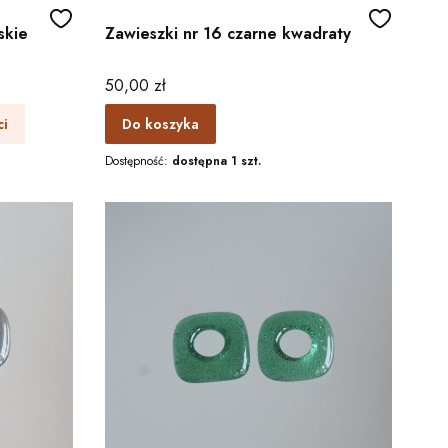
skie
Zawieszki nr 16 czarne kwadraty
Cena
50,00 zł
ci
Do koszyka
Dostępność:
dostępna 1 szt.