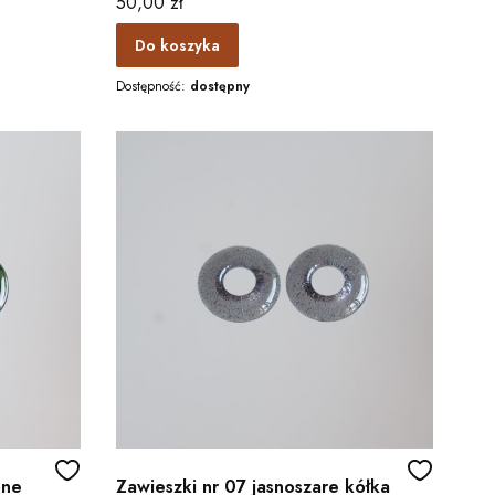
Cena
50,00 zł
Do koszyka
Dostępność:
dostępny
one
Zawieszki nr 07 jasnoszare kółka