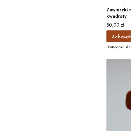
Zawieszki 
kwadraty
Cena
50,00 zł
Do koszy
Dostępność:
do