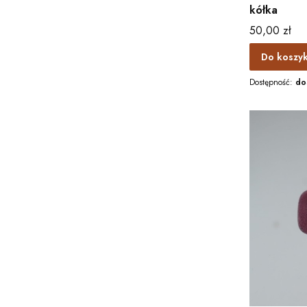
kółka
Cena
50,00 zł
Do koszy
Dostępność:
do