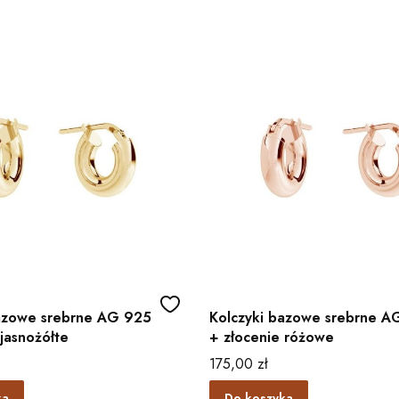
bazowe srebrne AG 925
Kolczyki bazowe srebrne A
 jasnożółte
+ złocenie różowe
Cena
175,00 zł
ka
Do koszyka