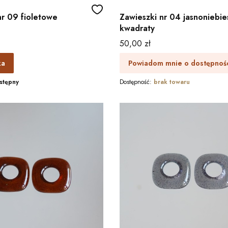
nr 09 fioletowe
Zawieszki nr 04 jasnoniebie
kwadraty
Cena
50,00 zł
ka
Powiadom mnie o dostępnoś
stępny
Dostępność:
brak towaru