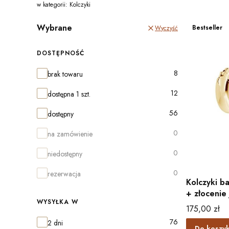
w kategorii: Kolczyki
Wybrane
Bestseller
Wyczyść
DOSTĘPNOŚĆ
Dostępność
8
brak towaru
12
dostępna 1 szt.
56
dostępny
0
na zamówienie
0
niedostępny
0
rezerwacja
Kolczyki 
+ złocenie
WYSYŁKA W
Cena
175,00 zł
Wysyłka w
76
2 dni
Do koszy