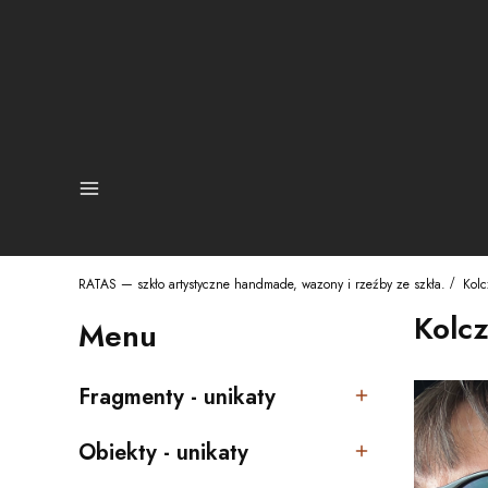
Sklep
RATAS — szkło artystyczne handmade, wazony i rzeźby ze szkła.
Kolc
Kolcz
Menu
Fragmenty - unikaty
Kategoria - Fragmenty - unikaty
Obiekty - unikaty
Kategoria - Obiekty - unikaty