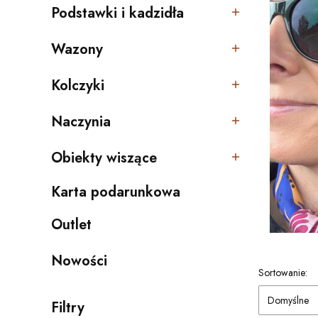
Podstawki i kadzidła
Kategoria - Podstawki i kadzidła
Wazony
Kategoria - Wazony
Kolczyki
Kategoria - Kolczyki
Naczynia
Kategoria - Naczynia
Obiekty wiszące
Kategoria - Obiekty wiszące
Karta podarunkowa
Kategoria - Karta podarunkowa
Outlet
Kategoria - Outlet
Nowości
Lista pro
Sortowanie:
Domyślne
Filtry