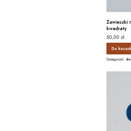
Zawieszki 
kwadraty
Cena
50,00 zł
Do koszy
Dostępność:
do