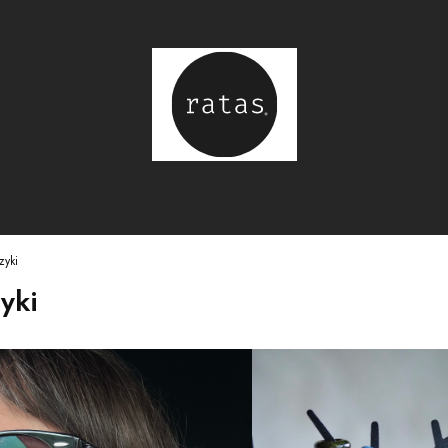
zyki
yki