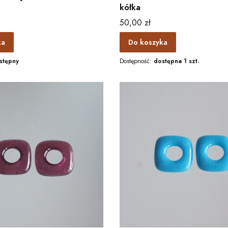
kółka
Cena
50,00 zł
ka
Do koszyka
stępny
Dostępność:
dostępna 1 szt.