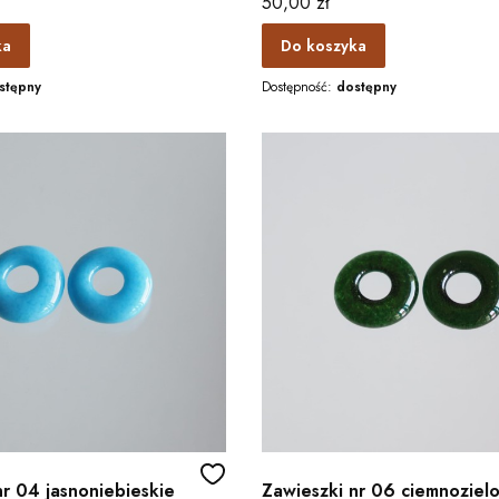
Cena
50,00 zł
ka
Do koszyka
stępny
Dostępność:
dostępny
nr 04 jasnoniebieskie
Zawieszki nr 06 ciemnoziel