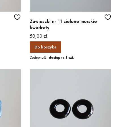
Zawieszki nr 11 zielone morskie
kwadraty
Cena
50,00 zł
Do koszyka
Dostępność:
dostępna 1 szt.