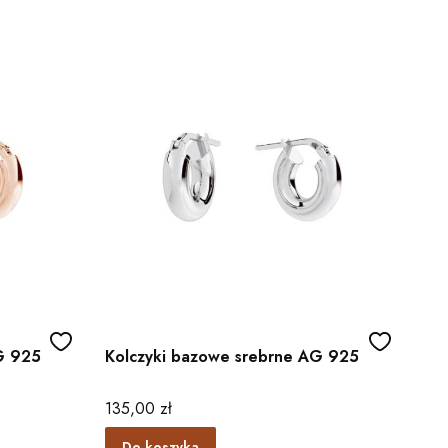
G 925
Kolczyki bazowe srebrne AG 925
Cena
135,00 zł
Do koszyka