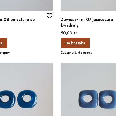
nr 08 bursztynowe
Zawieszki nr 07 jasnoszare
kwadraty
Cena
50,00 zł
ka
Do koszyka
stępny
Dostępność:
dostępny