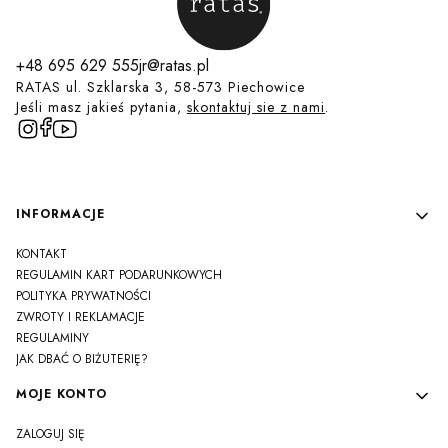
+48 695 629 555
jr@ratas.pl
RATAS ul. Szklarska 3, 58-573 Piechowice
Jeśli masz jakieś pytania,
skontaktuj sie z nami
.
Linki w stopce
INFORMACJE
KONTAKT
REGULAMIN KART PODARUNKOWYCH
POLITYKA PRYWATNOŚCI
ZWROTY I REKLAMACJE
REGULAMINY
JAK DBAĆ O BIŻUTERIĘ?
MOJE KONTO
ZALOGUJ SIĘ