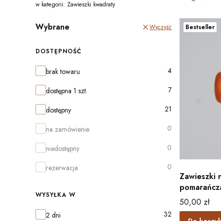
w kategorii: Zawieszki kwadraty
Wybrane
Bestseller
Wyczyść
DOSTĘPNOŚĆ
Dostępność
4
brak towaru
7
dostępna 1 szt.
21
dostępny
0
na zamówienie
0
niedostępny
0
rezerwacja
Zawieszki 
pomarańcz
WYSYŁKA W
Cena
50,00 zł
Wysyłka w
32
2 dni