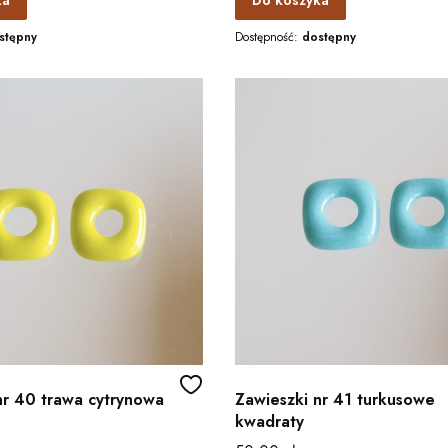
ka
Do koszyka
stępny
Dostępność:
dostępny
nr 40 trawa cytrynowa
Zawieszki nr 41 turkusowe
kwadraty