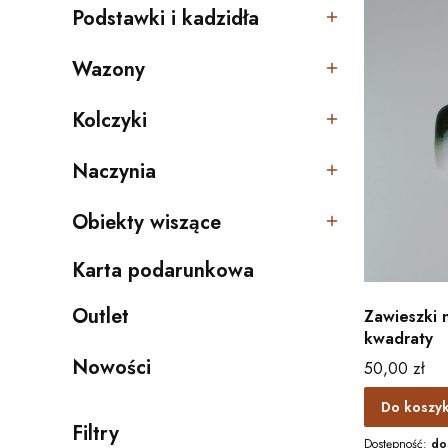
Podstawki i kadzidła
Kategoria - Podstawki i kadzidła
Wazony
Kategoria - Wazony
Kolczyki
Kategoria - Kolczyki
Naczynia
Kategoria - Naczynia
Obiekty wiszące
Kategoria - Obiekty wiszące
Karta podarunkowa
Kategoria - Karta podarunkowa
Outlet
Zawieszki n
Kategoria - Outlet
kwadraty
Nowości
Cena
50,00 zł
Do koszy
Filtry
Dostępność:
do