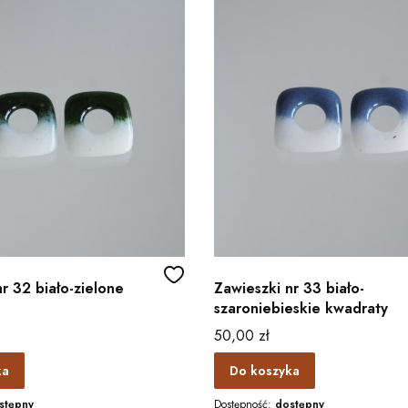
r 32 biało-zielone
Zawieszki nr 33 biało-
szaroniebieskie kwadraty
Cena
50,00 zł
ka
Do koszyka
stępny
Dostępność:
dostępny