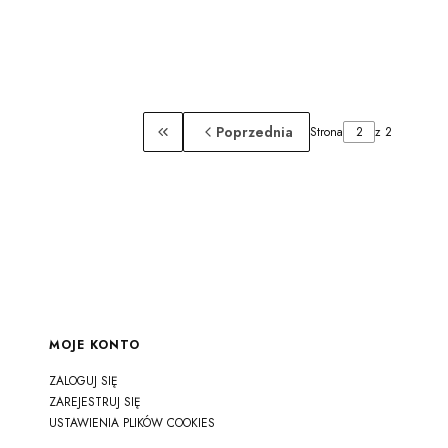
Poprzednia
Strona
z 2
Wróć do pierwszej strony z produktami
MOJE KONTO
ZALOGUJ SIĘ
ZAREJESTRUJ SIĘ
USTAWIENIA PLIKÓW COOKIES