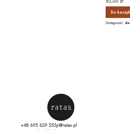
Cena
50,00 zł
Do koszy
Dostępność:
do
+48 695 629 555
jr@ratas.pl