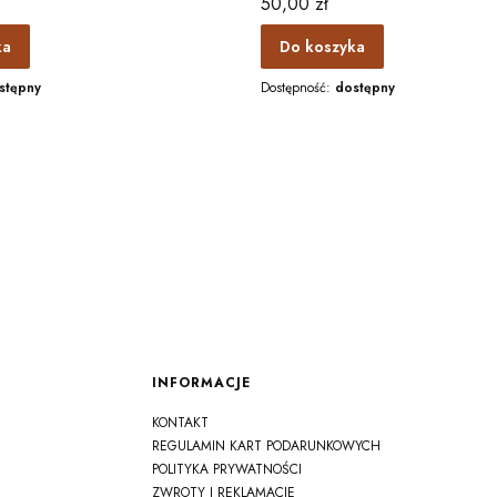
Cena
50,00 zł
ka
Do koszyka
stępny
Dostępność:
dostępny
Linki w stopce
INFORMACJE
KONTAKT
REGULAMIN KART PODARUNKOWYCH
POLITYKA PRYWATNOŚCI
ZWROTY I REKLAMACJE