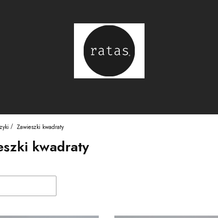
zyki
Zawieszki kwadraty
eszki kwadraty
duktów