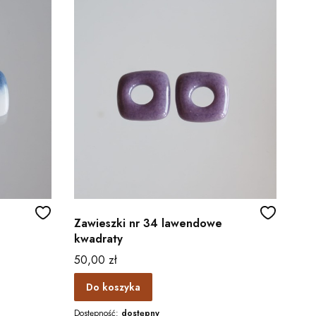
Zawieszki nr 34 lawendowe
kwadraty
Cena
50,00 zł
Do koszyka
Dostępność:
dostępny