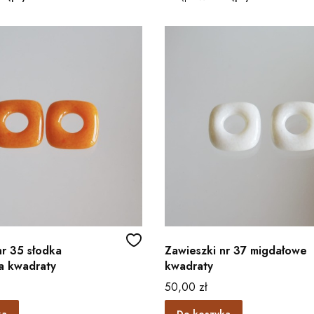
nr 35 słodka
Zawieszki nr 37 migdałowe
a kwadraty
kwadraty
Cena
50,00 zł