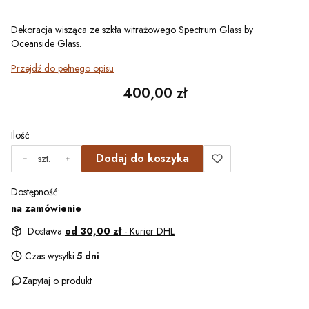
Dekoracja wisząca ze szkła witrażowego Spectrum Glass by
Oceanside Glass.
Przejdź do pełnego opisu
Cena
400,00 zł
Ilość
Dodaj do koszyka
szt.
Dostępność:
na zamówienie
Dostawa
od 30,00 zł
- Kurier DHL
Czas wysyłki:
5 dni
Zapytaj o produkt