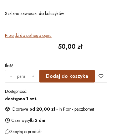
Szklane zawieszki do kolczyków.
Przejdź do pełnego opisu
Cena
50,00 zł
Ilość
Dodaj do koszyka
para
Dostępność:
dostępna 1 szt.
Dostawa
od 20,00 zł
- In Post - paczkomat
Czas wysyłki:
2 dni
Zapytaj o produkt