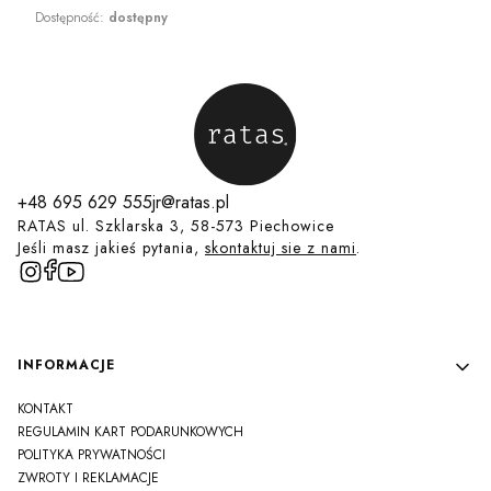
Dostępność:
dostępny
+48 695 629 555
jr@ratas.pl
RATAS ul. Szklarska 3, 58-573 Piechowice
Jeśli masz jakieś pytania,
skontaktuj sie z nami
.
Linki w stopce
INFORMACJE
KONTAKT
REGULAMIN KART PODARUNKOWYCH
POLITYKA PRYWATNOŚCI
ZWROTY I REKLAMACJE