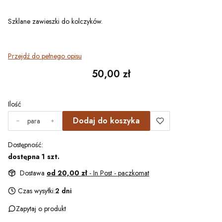
Szklane zawieszki do kolczyków.
Przejdź do pełnego opisu
Cena
50,00 zł
Ilość
Dodaj do koszyka
para
Dostępność:
dostępna 1 szt.
Dostawa
od 20,00 zł
- In Post - paczkomat
Czas wysyłki:
2 dni
Zapytaj o produkt