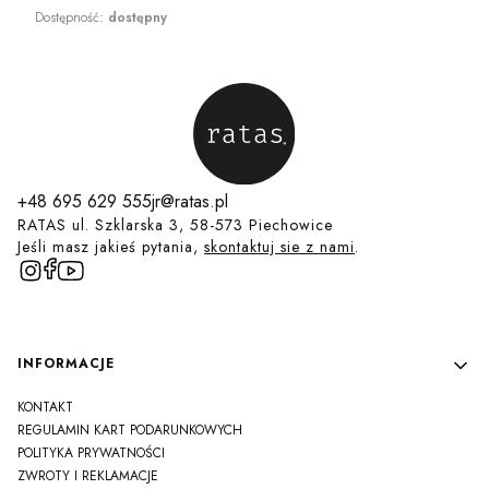
Dostępność:
dostępny
+48 695 629 555
jr@ratas.pl
RATAS ul. Szklarska 3, 58-573 Piechowice
Jeśli masz jakieś pytania,
skontaktuj sie z nami
.
Linki w stopce
INFORMACJE
KONTAKT
REGULAMIN KART PODARUNKOWYCH
POLITYKA PRYWATNOŚCI
ZWROTY I REKLAMACJE