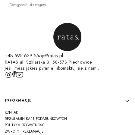
Dostępność:
dostępny
+48 695 629 555
jr@ratas.pl
RATAS ul. Szklarska 3, 58-573 Piechowice
Jeśli masz jakieś pytania,
skontaktuj sie z nami
.
Linki w stopce
INFORMACJE
KONTAKT
REGULAMIN KART PODARUNKOWYCH
POLITYKA PRYWATNOŚCI
ZWROTY I REKLAMACJE