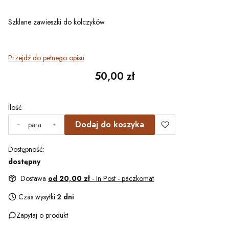
Szklane zawieszki do kolczyków.
Przejdź do pełnego opisu
Cena
50,00 zł
Ilość
Dodaj do koszyka
para
Dostępność:
dostępny
Dostawa
od 20,00 zł
- In Post - paczkomat
Czas wysyłki:
2 dni
Zapytaj o produkt