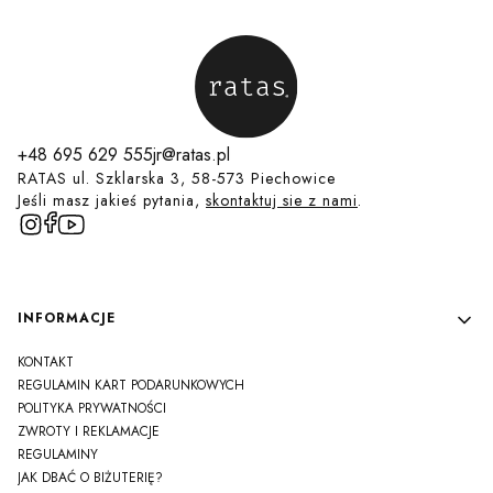
+48 695 629 555
jr@ratas.pl
RATAS ul. Szklarska 3, 58-573 Piechowice
Jeśli masz jakieś pytania,
skontaktuj sie z nami
.
Linki w stopce
INFORMACJE
KONTAKT
REGULAMIN KART PODARUNKOWYCH
POLITYKA PRYWATNOŚCI
ZWROTY I REKLAMACJE
REGULAMINY
JAK DBAĆ O BIŻUTERIĘ?