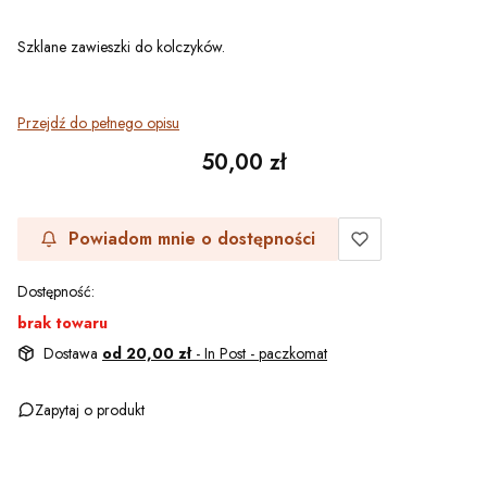
Szklane zawieszki do kolczyków.
Przejdź do pełnego opisu
Cena
50,00 zł
Powiadom mnie o dostępności
Dostępność:
brak towaru
Dostawa
od 20,00 zł
- In Post - paczkomat
Zapytaj o produkt