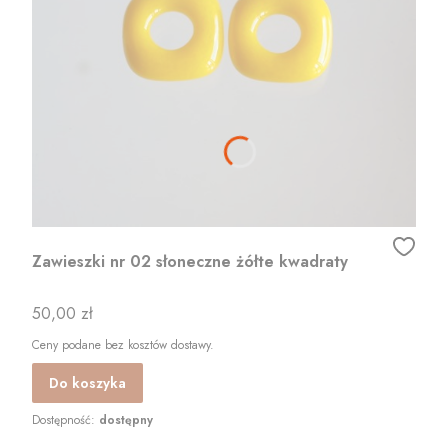
Zawieszki nr 02 słoneczne żółte kwadraty
Cena
50,00 zł
Ceny podane bez kosztów dostawy.
Do koszyka
Dostępność:
dostępny