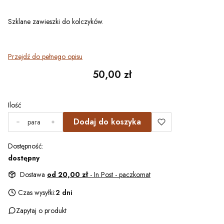
Szklane zawieszki do kolczyków.
Przejdź do pełnego opisu
Cena
50,00 zł
Ilość
Dodaj do koszyka
para
Dostępność:
dostępny
Dostawa
od 20,00 zł
- In Post - paczkomat
Czas wysyłki:
2 dni
Zapytaj o produkt