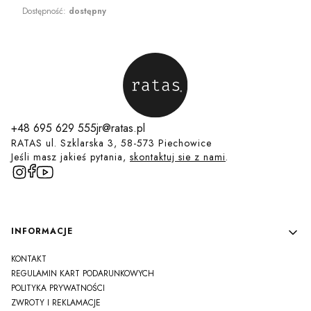
Dostępność:
dostępny
+48 695 629 555
jr@ratas.pl
RATAS ul. Szklarska 3, 58-573 Piechowice
Jeśli masz jakieś pytania,
skontaktuj sie z nami
.
Linki w stopce
INFORMACJE
KONTAKT
REGULAMIN KART PODARUNKOWYCH
POLITYKA PRYWATNOŚCI
ZWROTY I REKLAMACJE